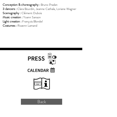
Conception & choreography :
Bruno Pradet
3 dancers :
Clara Bourdin, Jeanne Cathala, Loriane Wagner
Scenography :
Clément Dubois
Music creation :
Yoann Sanson
Light creation :
François Blondel
Costumes :
Rozenn Lamand
Back