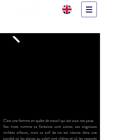
SOURIANTE OU PRESQUE
Solo 2020 - 25mn
C’est une femme en quête de travail qui est sous nos yeux.
Ses mots comme sa fantaisie sont autres, ses angoisses
nichées ailleurs, mais sa soif de vie est intacte dans une
société où les places au soleil sont chères et où les rapports