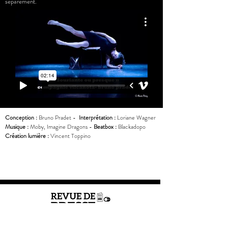
séparément.
Conception
:
Bruno Pradet -
Interprétation :
Loriane Wagner
Musique :
Moby, Imagine Dragons -
Beatbox :
Blackadopo
Création lumière :
Vincent Toppino