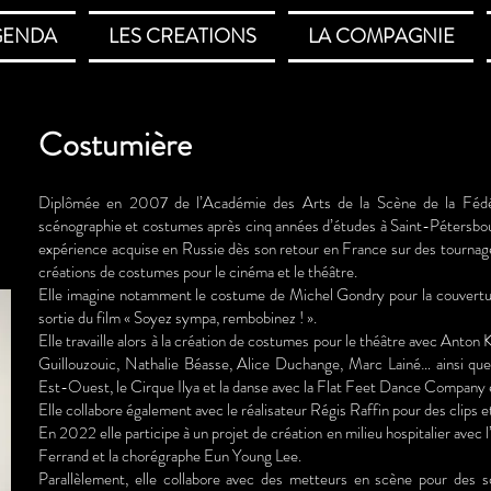
GENDA
LES CREATIONS
LA COMPAGNIE
Costumière
Diplômée en 2007 de l’Académie des Arts de la Scène de la Fédér
scénographie et costumes après cinq années d’études à Saint-Pétersbo
expérience acquise en Russie dès son retour en France sur des tournag
créations de costumes pour le cinéma et le théâtre.
Elle imagine notamment le costume de Michel Gondry pour la couverture
sortie du film « Soyez sympa, rembobinez ! ».
Elle travaille alors à la création de costumes pour le théâtre avec Anton
Guillouzouic, Nathalie Béasse, Alice Duchange, Marc Lainé… ainsi que
Est-Ouest, le Cirque Ilya et la danse avec la Flat Feet Dance Company
Elle collabore également avec le réalisateur Régis Raffin pour des clips et
En 2022 elle participe à un projet de création en milieu hospitalier avec
Ferrand et la chorégraphe Eun Young Lee.
Parallèlement, elle collabore avec des metteurs en scène pour des 