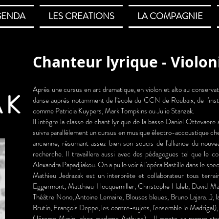
GENDA
LES CREATIONS
LA COMPAGNIE
Chanteur lyrique - Violon
u
Après une cursus en art dramatique, en violon et alto au conservat
AK
danse auprès notamment de l'école du CCN de Roubaix, de l'inst
comme Patricia Kuypers, Mark Tompkins ou Julie Stanzak.
Il intègre la classe de chant lyrique de la basse Daniel Ottevaere 
suivra parallèlement un cursus en musique électro-accoustique c
ancienne, résumant assez bien son soucis de l'alliance du nouvea
recherche. Il travaillera aussi avec des pédagogues tel que le 
Alexandra Papadjiakou. On a pu le voir à l'opéra Bastille dans le sp
Mathieu Jedrazak est un interprète et collaborateur tous terra
Eggermont, Matthieu Hocquemiller, Christophe Haleb, David Marques.
Théâtre Nono, Antoine Lemaire, Blouses bleues, Bruno Lajara...), 
Brutin, François Deppe, les contre-sujets, l'ensemble le Madrigal),
(Jérome Marin, chez madame Arthure)... Il monte sa propre stru