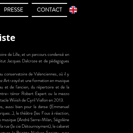
PRESSE
CONTACT
iste
oire de Lille, et un parcours condensé en
itut Jacques Dalcroze et de pédagogues
au conservatoire de Valenciennes, où il y
hez Art-zoyd et une formation en musique
u et de l'ancien, du répertoire et de la
contre- ténor Robert Expert ou la mezzo
ectacle Wiiiish de Cyril Viallon en 2013.
ins, aussi bien pour la danse (Emmanuel
..), le théâtre (les Fous à réaction,
la musique (André Serre-Milan, Ségolène
 la rue (la cie Détournoyment), le cabaret
cture la Brigitte Nielsen Society, avec