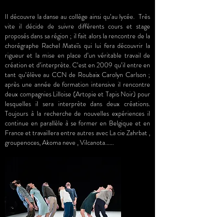
Il découvre la danse au collège ainsi qu’au lycée. Très
vite il décide de suivre différents cours et stage
proposés dans sa région ; il fait alors la rencontre de la
chorégraphe Rachel Mateïs qui lui fera découvrir la
rigueur et la mise en place d’un véritable travail de
création et d’interprète. C’est en 2009 qu’il entre en
tant qu’élève au CCN de Roubaix Carolyn Carlson ;
après une année de formation intensive il rencontre
deux compagnies Lilloise (Artopie et Tapis Noir) pour
lesquelles il sera interprète dans deux créations.
Toujours à la recherche de nouvelles expériences il
continue en parallèle à se former en Belgique et en
France et travaillera entre autres avec La cie Zahrbat ,
groupenoces, Akoma neve , Vilcanota......