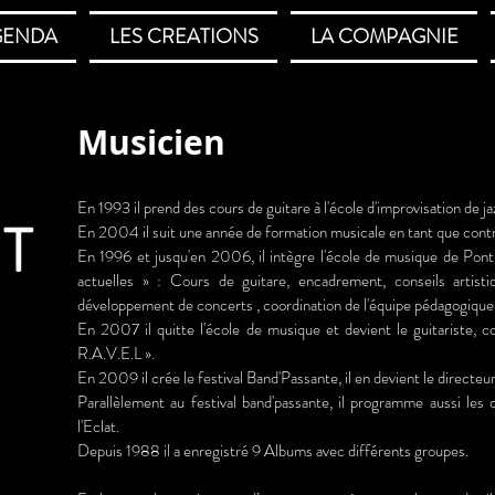
GENDA
LES CREATIONS
LA COMPAGNIE
Musicien
k
En 1993 il prend des cours de guitare à l'école d'improvisation de j
T
En 2004 il suit une année de formation musicale en tant que contre
En 1996 et jusqu'en 2006, il intègre l'école de musique de Pon
actuelles » : Cours de guitare, encadrement, conseils artisti
développement de concerts , coordination de l'équipe pédagogique
En 2007 il quitte l'école de musique et devient le guitariste, c
R.A.V.E.L ».
En 2009 il crée le festival Band'Passante, il en devient le directe
Parallèlement au festival band'passante, il programme aussi les
l'Eclat.
Depuis 1988 il a enregistré 9 Albums avec différents groupes.