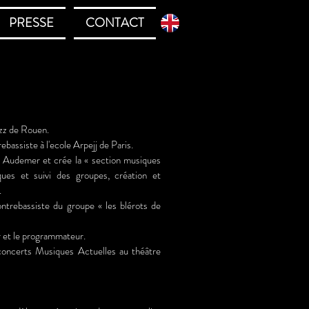
PRESSE
CONTACT
azz de Rouen.
bassiste à l'ecole Arpejj de Paris.
t Audemer et crée la « section musiques
ques et suivi des groupes, création et
.
ontrebassiste du groupe « les blérots de
ur et le programmateur.
 concerts Musiques Actuelles au théâtre