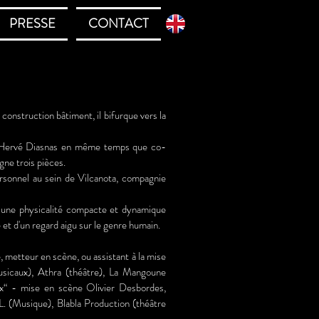
PRESSE
CONTACT
construction bâtiment, il bifurque vers la
et Hervé Diasnas en même temps que co-
gne trois pièces.
ersonnel au sein de Vilcanota, compagnie
 une physicalité compacte et dynamique
et d'un regard aigu sur le genre humain.
he, metteur en scène, ou assistant à la mise
sicaux), Athra (théâtre), La Mangoune
x“ - mise en scène Olivier Desbordes,
L. (Musique), Blabla Production (théâtre