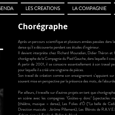
GENDA
LES CREATIONS
LA COMPAGNIE
Chorégraphe
Après un parcours scientifique et plusieurs années passées dans la 
T
danse qu’il a découverte pendant ses études d’ingénieur.
Il devient interprète chez Richard Mouradian, Didier Théron 
chorégraphe de la Compagnie du Pied Gauche, dans laquelle il cosi
A partir de 2001, il se consacre essentiellement à son travail p
pour laquelle il a créé une vingtaine de pièces.
Son travail de création comme son enseignement s’appuient sur
souvent mise en perspective par la présence des mots, de l'absurde 
Par ailleurs, il travaille sur d’autres projets en tant que chorégrap
en scène avec les compagnies "Goûtes-y donc" (spectacles mu
(théâtre, musique
– danse), Les Folies d’Ô (“La belle de Cadi
Direction musicale : Jérôme Pillement), Les Blérots de R.A.V.E.