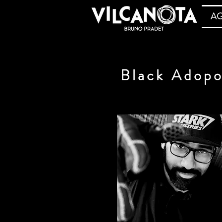
A
Black Adop