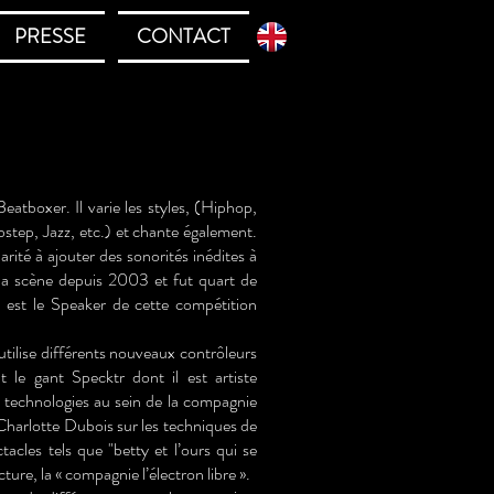
PRESSE
CONTACT
atboxer. Il varie les styles, (Hiphop,
ep, Jazz, etc.) et chante également.
larité à ajouter des sonorités inédites à
 la scène depuis 2003 et fut quart de
 est le Speaker de cette compétition
utilise différents nouveaux contrôleurs
le gant Specktr dont il est artiste
es technologies au sein de la compagnie
Charlotte Dubois sur les techniques de
ctacles tels que "betty et l’ours qui se
ture, la « compagnie l’électron libre ».