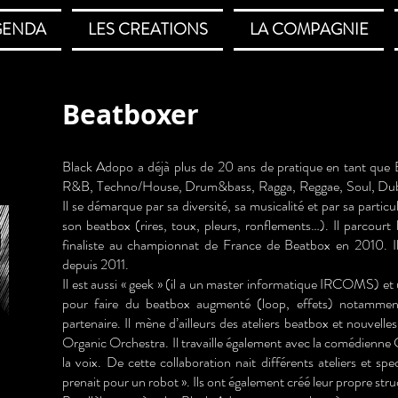
GENDA
LES CREATIONS
LA COMPAGNIE
Beatboxer
o
Black Adopo a déjà plus de 20 ans de pratique en tant que Be
R&B, Techno/House, Drum&bass, Ragga, Reggae, Soul, Dubst
Il se démarque par sa diversité, sa musicalité et par sa particu
son beatbox (rires, toux, pleurs, ronflements…). Il parcourt
finaliste au championnat de France de Beatbox en 2010. Il
depuis 2011.
Il est aussi « geek » (il a un master informatique IRCOMS) et 
pour faire du beatbox augmenté (loop, effets) notamment 
partenaire. Il mène d’ailleurs des ateliers beatbox et nouvell
Organic Orchestra. Il travaille également avec la comédienne 
la voix. De cette collaboration nait différents ateliers et spe
prenait pour un robot ». Ils ont également créé leur propre struc