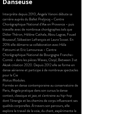
Danseuse
Interprète depuis 2010, Angela Vanoni débute sa
carrière auprès du Ballet Preljocaj - Centre
Chorégraphique National d’Aix en Provence - puis
travaille avec de nombreux chorégraphes tels que
Didier Théron, Hélène Cathala, Abou Lagraa, Fouad
Boussouf, Sébastien Lefrançois et Laura Scozzi. En
2016 elle démarre sa collaboration avec Héla
Fattoumi et Eric Lamoureux - Centre
Chorégraphique National de Bourgogne Franche-
Comté - dans les pièces Waves, Oscyl, Between 3 et
Akzak création 2020. Depuis 2012 elle se forme en
danse aérienne et participe à de nombreux spectacles
pour la Cie
Motus Modules.
Formée en danse contemporaine au conservatoire de
Paris, Angela pratique dans son cursus la danse
contact, classique et jazz, et s'entraine au hip-hop
dont l’énergie et les chemins de corps influencent ses
qualités corporelles. À travers son parcours, elle
explore le travail de la voix, du chant, expérimente la